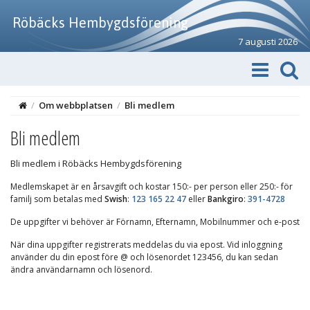
Röbäcks Hembygdsförening
7 augusti 2026
/
Om webbplatsen
/
Bli medlem
Bli medlem
Bli medlem i Röbäcks Hembygdsförening
Medlemskapet är en årsavgift och kostar 150:- per person eller 250:- för
familj som betalas med
Swish
:
123 165 22 47
eller
Bankgiro
:
391-4728
De uppgifter vi behöver är Förnamn, Efternamn, Mobilnummer och e-post
När dina uppgifter registrerats meddelas du via epost. Vid inloggning
använder du din epost före @ och lösenordet 123456, du kan sedan
ändra användarnamn och lösenord.