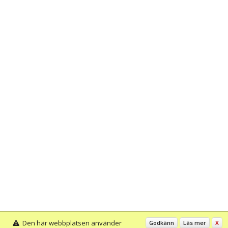
Den här webbplatsen använder
Godkänn
Läs mer
X